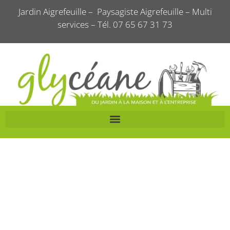
Jardin Aigrefeuille – Paysagiste Aigrefeuille – Multi
services – Tél. 07 65 67 31 73