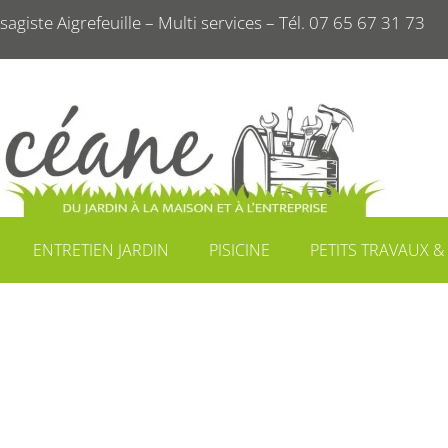
sagiste Aigrefeuille – Multi services – Tél. 07 65 67 31 73
ENTRETIEN JARDIN
PISICINE
PETITS TRAVAUX &