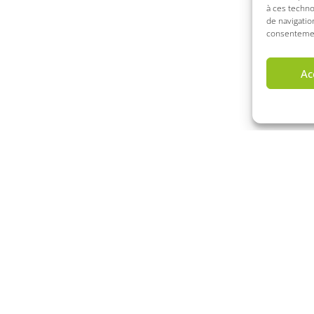
à ces techn
de navigatio
consentement
Ac