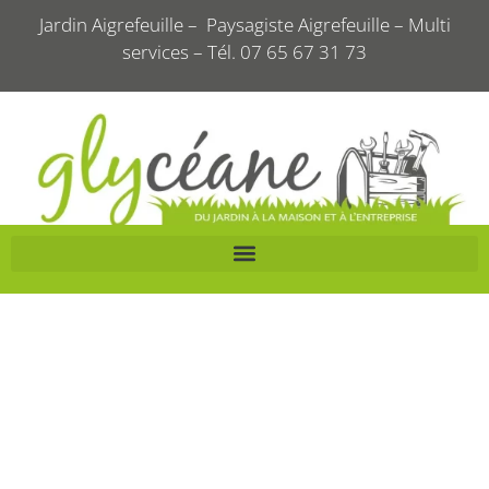
Jardin Aigrefeuille – Paysagiste Aigrefeuille – Multi
services – Tél. 07 65 67 31 73